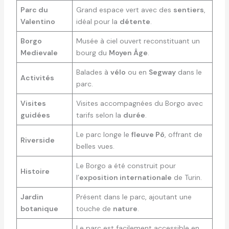
Parc du
Grand espace vert avec des
sentiers
,
Valentino
idéal pour la
détente
.
Borgo
Musée à ciel ouvert reconstituant un
Medievale
bourg du
Moyen Âge
.
Balades à
vélo
ou en
Segway
dans le
Activités
parc.
Visites
Visites accompagnées du Borgo avec
guidées
tarifs selon la
durée
.
Le parc longe le
fleuve Pô
, offrant de
Riverside
belles vues.
Le Borgo a été construit pour
Histoire
l’
exposition internationale
de Turin.
Jardin
Présent dans le parc, ajoutant une
botanique
touche de
nature
.
Le parc est facilement accessible en