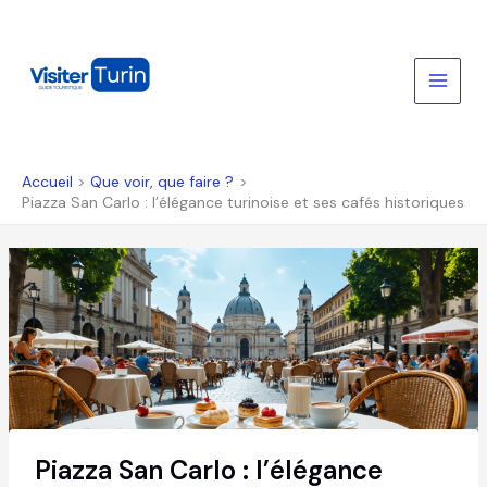
Aller
au
contenu
Accueil
Que voir, que faire ?
Piazza San Carlo : l’élégance turinoise et ses cafés historiques
Piazza San Carlo : l’élégance