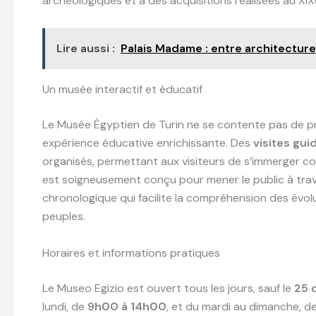
archéologiques et à des acquisitions réalisées au XI
Lire aussi :
Palais Madame : entre architecture
Un musée interactif et éducatif
Le Musée Égyptien de Turin ne se contente pas de pré
expérience éducative enrichissante. Des
visites gui
organisés, permettant aux visiteurs de s’immerger co
est soigneusement conçu pour mener le public à tra
chronologique qui facilite la compréhension des évolut
peuples.
Horaires et informations pratiques
Le Museo Egizio est ouvert tous les jours, sauf le
25 
lundi, de
9h00 à 14h00
, et du mardi au dimanche, d