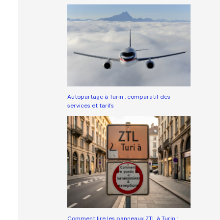
Autopartage à Turin : comparatif des
services et tarifs
Comment lire les panneaux ZTL à Turin :