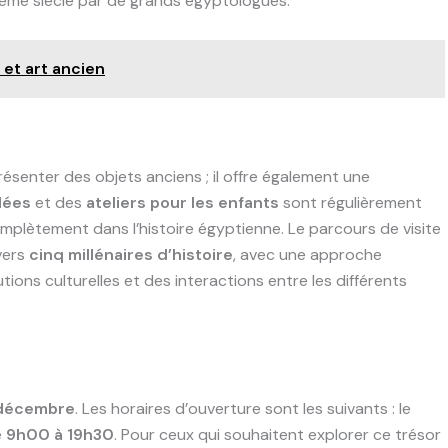
Xème siècle par de grands égyptologues.
 et art ancien
senter des objets anciens ; il offre également une
dées
et des
ateliers pour les enfants
sont régulièrement
mplètement dans l’histoire égyptienne. Le parcours de visite
vers
cinq millénaires d’histoire
, avec une approche
ions culturelles et des interactions entre les différents
décembre
. Les horaires d’ouverture sont les suivants : le
e
9h00 à 19h30
. Pour ceux qui souhaitent explorer ce trésor