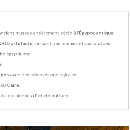
 anciens musées entièrement dédié à l’
Égypte antique
.
000 artefacts
, incluant des momies et des statues.
ire égyptienne.
e
.
ages
avec des salles chronologiques.
i du
Caire
.
les passionnés d’
et de
culture
.