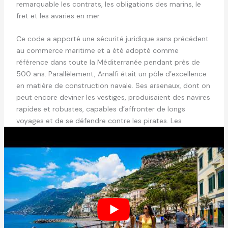
remarquable les contrats, les obligations des marins, le
fret et les avaries en mer.
Ce code a apporté une sécurité juridique sans précédent
au commerce maritime et a été adopté comme
référence dans toute la Méditerranée pendant près de
500 ans. Parallèlement, Amalfi était un pôle d’excellence
en matière de construction navale. Ses arsenaux, dont on
peut encore deviner les vestiges, produisaient des navires
rapides et robustes, capables d’affronter de longs
voyages et de se défendre contre les pirates. Les
Amalfitains sont également souvent cités pour avoir
perfectionné et popularisé l’usage de la boussole en
Europe, une invention qui a littéralement changé la face
de la navigation.
Lire aussi :
Découvrez pourquoi Turin est le
secret le mieux gardé de l'art baroque !