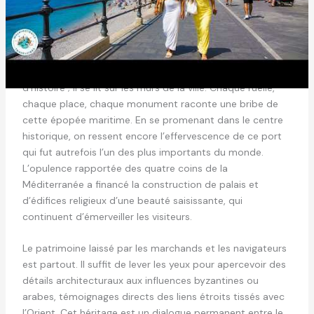
Sur les traces du glorieux passé d’Amalfi : un héritage
visible à chaque coin de rue
L’âge d’or d’Amalfi n’est pas qu’une page dans un livre
d’histoire ; il se lit sur les murs de la ville. Chaque ruelle,
chaque place, chaque monument raconte une bribe de
cette épopée maritime. En se promenant dans le centre
historique, on ressent encore l’effervescence de ce port
qui fut autrefois l’un des plus importants du monde.
L’opulence rapportée des quatre coins de la
Méditerranée a financé la construction de palais et
d’édifices religieux d’une beauté saisissante, qui
continuent d’émerveiller les visiteurs.
Le patrimoine laissé par les marchands et les navigateurs
est partout. Il suffit de lever les yeux pour apercevoir des
détails architecturaux aux influences byzantines ou
arabes, témoignages directs des liens étroits tissés avec
l’Orient. Cet héritage est un dialogue permanent entre le